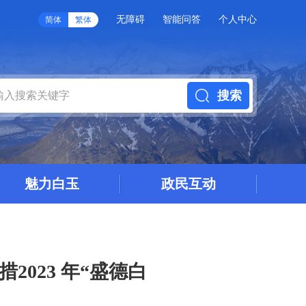
无障碍
智能问答
个人中心
简体
繁体
搜索
魅力白玉
政民互动
023 年“盛德白