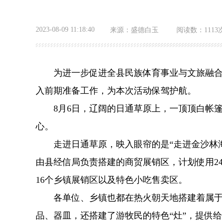
2023-08-09 11:18:40
来源：
盛德白玉
阅读数：
1113
为进一步促进全县民族体育事业与文旅融合发展
入前期准备工作，为本次活动保驾护航。
8月6日，辽阔的日通草原上，一顶顶白帐篷
心。
走进日通草原，映入眼帘的是“走进金沙林海
由县经信局负责搭建的商贸展销区，计划使用2
16个乡镇展销区以及特色小吃售卖区。
各单位、乡镇也都在热火朝天地搭建着属于自
品、器皿，还搭建了游牧民的特色“灶”，提供