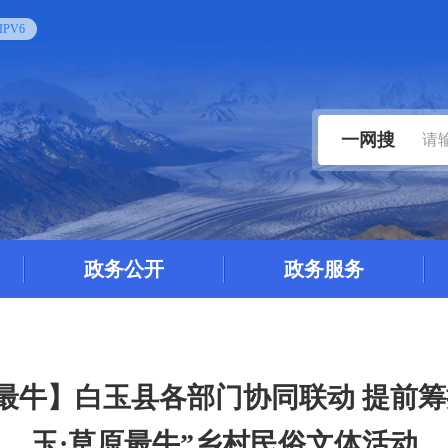
PV6
一网搜
政务公开
政务服务
最牛】白玉县各部门协同联动 提前筹措2
玉·草原最牛”乡村民俗文体活动