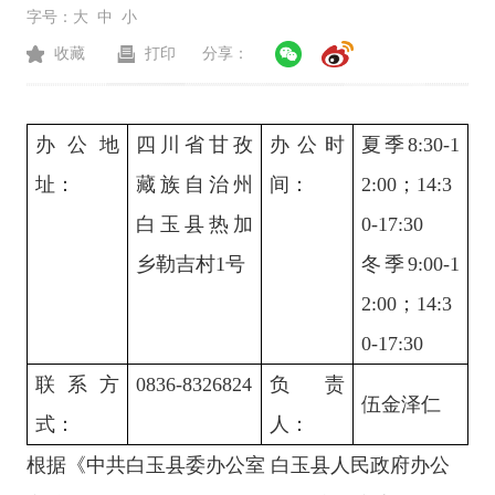
字号：
大
中
小
收藏
打印
分享：
办公地
四川省甘孜
办公时
夏季
8:30-1
址
：
藏族自治州
间
：
2:00；
14:3
白玉县
热加
0-17:30
乡勒吉村
1
号
冬季
9:00-1
2:00；14:3
0-17:30
联系方
0836-8326824
负责
伍金泽仁
式
：
人
：
根据《中共白玉县委办公室 白玉县人民政府办公