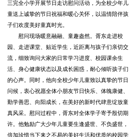
三完全小学开展节日走访慰问活动，为全校少年儿
童送上诚挚的节日祝福和暖心关怀，以温情陪伴孩
子们欢度美好童真时光。
慰问现场暖意融融、童趣盎然。胥东走进校
园、走进课堂、贴近学生，近距离与孩子们亲切交
流，细致询问大家的日常学习进度、校园课余生
活、身心健康状态以及成长困惑，耐心倾听孩子们
的心声。同时，他向全校少年儿童致以真挚的节日
问候，衷心祝愿全体小朋友节日快乐、体魄康健、
勤学善思、向阳成长，在美好的新时代肆意绽放童
真风采。慰问过程中，胥东对全体学子寄予殷切期
许。他勉励广大少年儿童要生逢盛世、不负盛世，
倍加珍惜当下来之不易的美好生活和优质的校园学