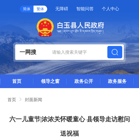
无障碍
智能问答
个人中心
简体
繁体
一网搜
首页
领导之窗
政务公开
政务服务
首页
封面新闻
六一儿童节|浓浓关怀暖童心 县领导走访慰问
送祝福