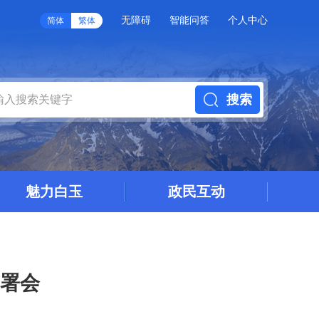
无障碍
智能问答
个人中心
简体
繁体
搜索
魅力白玉
政民互动
署会