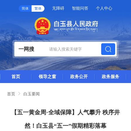
无障碍
智能问答
个人中心
简体
繁体
一网搜
首页
领导之窗
政务公开
政务服务
首页
白玉要闻
【五一黄金周·全域保障】人气攀升 秩序井
然！白玉县“五一”假期精彩落幕