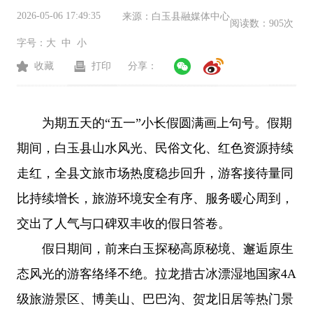
2026-05-06 17:49:35
来源：
白玉县融媒体中心
阅读数：
905次
字号：
大
中
小
收藏
打印
分享：
为期五天的“五一”小长假圆满画上句号。假期
期间，白玉县山水风光、民俗文化、红色资源持续
走红，全县文旅市场热度稳步回升，游客接待量同
比持续增长，旅游环境安全有序、服务暖心周到，
交出了人气与口碑双丰收的假日答卷。
假日期间，前来白玉探秘高原秘境、邂逅原生
态风光的游客络绎不绝。拉龙措古冰漂湿地国家4A
级旅游景区、博美山、巴巴沟、贺龙旧居等热门景