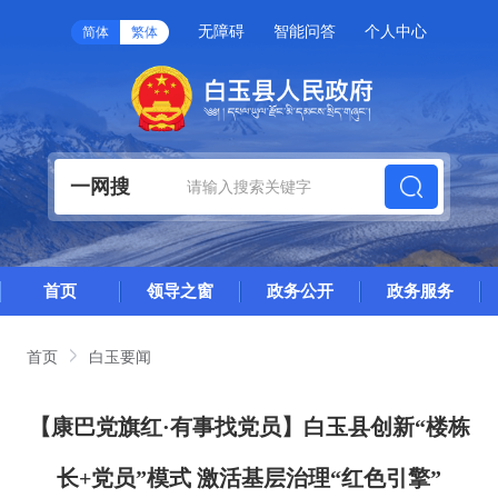
无障碍
智能问答
个人中心
简体
繁体
一网搜
首页
领导之窗
政务公开
政务服务
首页
白玉要闻
【康巴党旗红·有事找党员】白玉县创新“楼栋
长+党员”模式 激活基层治理“红色引擎”