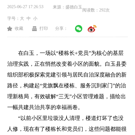
2025-06-27 17:26:53
来源：
盛德白玉
阅读数：
292次
字号：
大
中
小
收藏
打印
分享：
在白玉，一场以“楼栋长+党员”为核心的基层
治理实践，正在悄然改变着小区的面貌。白玉县委
组织部积极探索党建引领与居民自治深度融合的新
路径，构建起“党旗飘在楼栋、服务沉到家门”的治
理新格局，有效破解“三无”小区管理难题，描绘出
一幅共建共治共享的幸福画卷。
“以前小区里垃圾没人清理，楼道灯坏了也没
人修，现在有了楼栋长和党员们，这些问题都能很