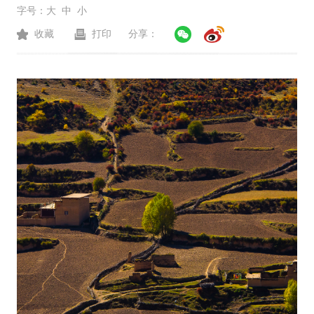
字号：
大
中
小
收藏
打印
分享：